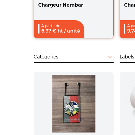
Chargeur Nembar
Cha
A partir de
A pa
6,97
€ ht
/ unité
9,7
Filtrer par
Filtrer