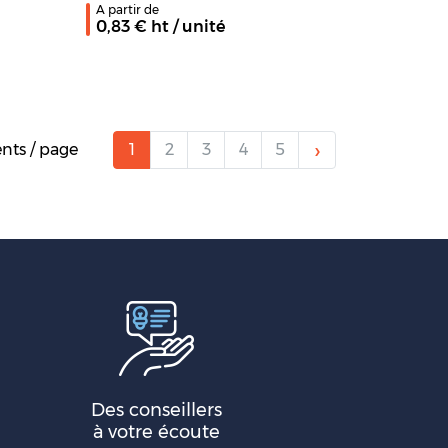
A partir de
0,83
€ ht
/ unité
›
nts / page
1
2
3
4
5
Des conseillers
à votre écoute