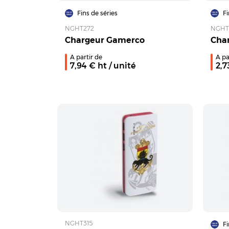
Fins de séries
Fi
NGHT272
NGHT
Chargeur Gamerco
Char
A partir de
A pa
7,94
€ ht
/ unité
2,7
NGHT315
Fi