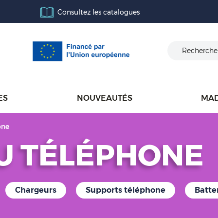
Consultez les catalogues
ES
NOUVEAUTÉS
MAD
one
U TÉLÉPHONE
Chargeurs
Supports téléphone
Batte