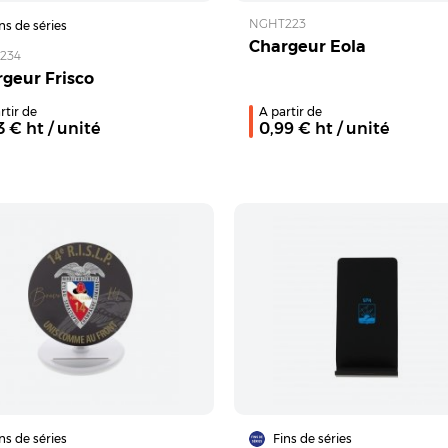
NGHT223
ns de séries
Chargeur Eola
234
geur Frisco
rtir de
A partir de
3
€ ht
/ unité
0,99
€ ht
/ unité
ns de séries
Fins de séries