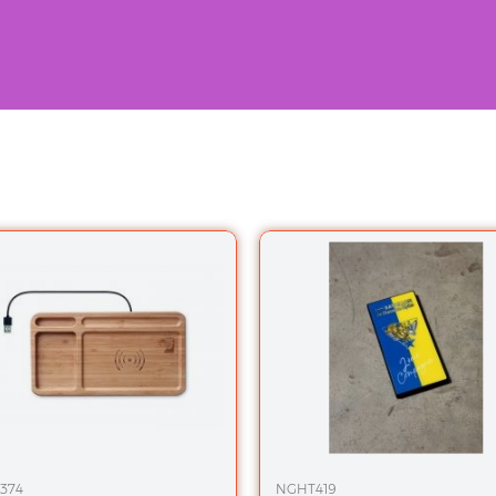
374
NGHT419