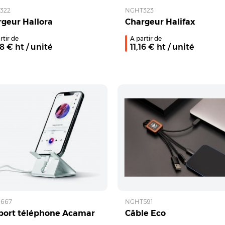
322
NGHT323
geur Hallora
Chargeur Halifax
rtir de
A partir de
08
€ ht
/ unité
11,16
€ ht
/ unité
667
NGHT591
port téléphone Acamar
Câble Eco