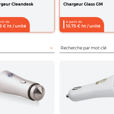
rgeur Cleandesk
Chargeur Glass GM
rtir de
A partir de
8
€ ht
/ unité
10,75
€ ht
/ unité
Recherche :
 par