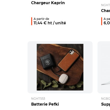
Chargeur Kaprin
NGHT
Char
A partir de
A pa
11,44
€ ht
/ unité
6,
NGHT553
NGBG
Batterie Pefki
Sup