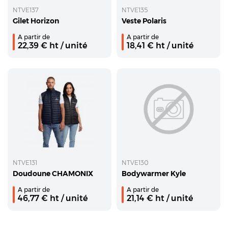
NTVE137
NTVE135
Gilet Horizon
Veste Polaris
A partir de
A partir de
22,39
€ ht
/ unité
18,41
€ ht
/ unité
NTVE131
NTVE130
Doudoune CHAMONIX
Bodywarmer Kyle
A partir de
A partir de
46,77
€ ht
/ unité
21,14
€ ht
/ unité