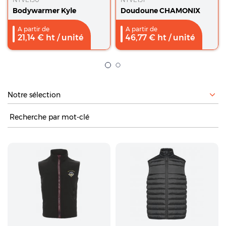
Bodywarmer Kyle
Doudoune CHAMONIX
A partir de
A partir de
21,14
€ ht
/ unité
46,77
€ ht
/ unité
Recherche :