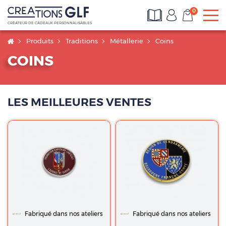
0
To
CRÉATEUR DE CADEAUX PERSONNALISABLES
Produits
Traditions
Métallerie
Coins
COINS
LES MEILLEURES VENTES
Fabriqué dans nos ateliers
Fabriqué dans nos ateliers