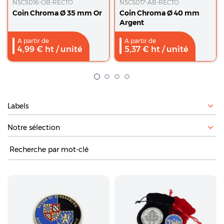
NSCS016-OB-RECTO
NSCS017-AB-RECTO
Coin Chroma Ø 35 mm Or
Coin Chroma Ø 40 mm
Argent
A partir de
A partir de
4,99
€ ht
/ unité
5,37
€ ht
/ unité
Filtrer par
Recherche :