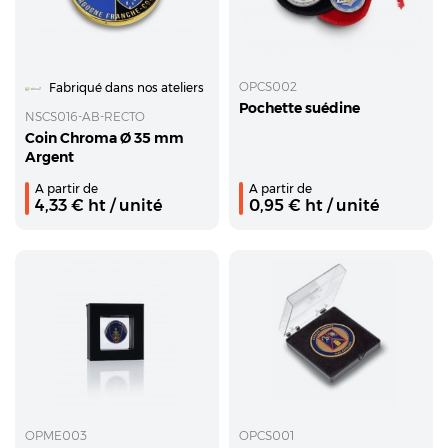
OPCS002
Fabriqué dans nos ateliers
Pochette suédine
NSCS016-AB-RECTO
Coin Chroma Ø 35 mm
Argent
A partir de
A partir de
4,33
€ ht
/ unité
0,95
€ ht
/ unité
OPME003
OPCS001