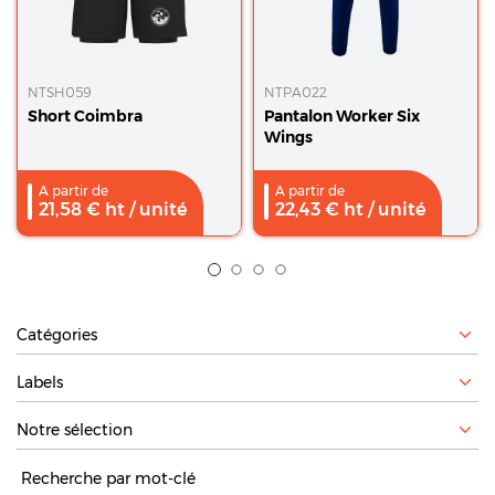
NTSH059
NTPA022
Short Coimbra
Pantalon Worker Six
Wings
A partir de
A partir de
21,58
€ ht
/ unité
22,43
€ ht
/ unité
Filtrer par
Filtrer par
Recherche :