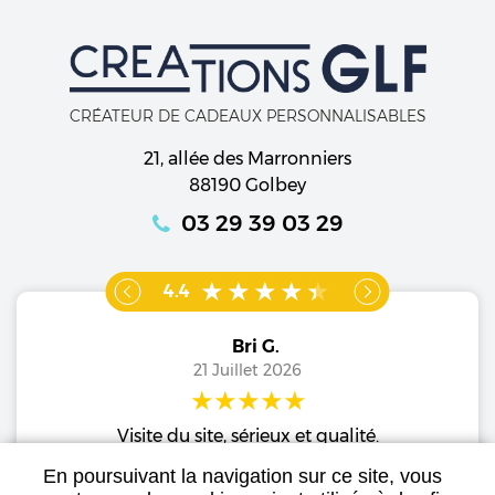
CRÉATEUR DE CADEAUX PERSONNALISABLES
21, allée des Marronniers
88190 Golbey
03 29 39 03 29
4.4
Bri G.
21 Juillet 2026
Visite du site, sérieux et qualité.
o
Je recommande
En poursuivant la navigation sur ce site, vous