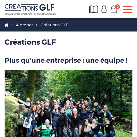
0
To
CRÉATEUR DE CADEAUX PERSONNALISABLES
À propos
Créations GLF
Créations GLF
Plus qu'une entreprise : une équipe !