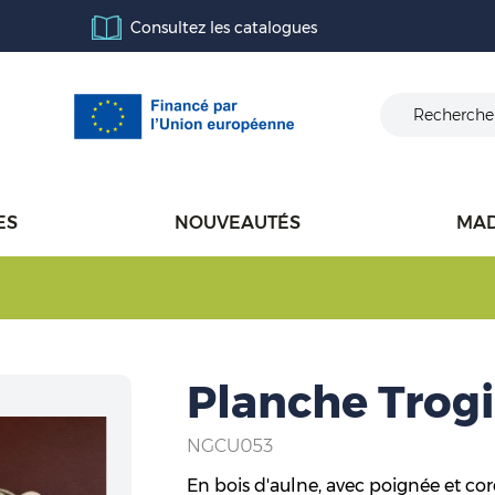
Consultez les catalogues
ES
NOUVEAUTÉS
MAD
Planche Trogi
NGCU053
En bois d'aulne, avec poignée et cord