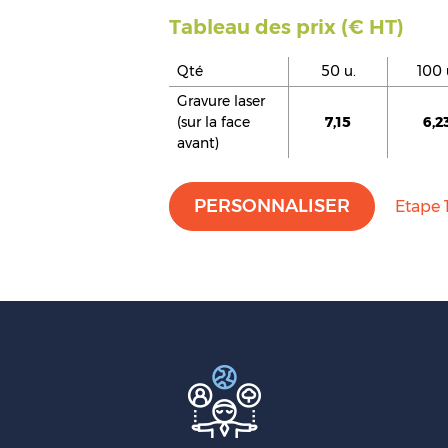
Tableau des prix (€ HT)
Qté
50 u.
100 
Gravure laser
(sur la face
7,15
6,2
avant)
PERSONNALISER
Etape 1