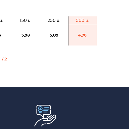
u.
150 u.
250 u.
500 u.
3
5,98
5,09
4,76
 / 2