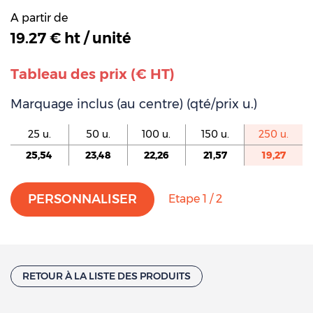
A partir de
19.27 € ht / unité
Tableau des prix (€ HT)
Marquage inclus (au centre) (qté/prix u.)
25 u.
50 u.
100 u.
150 u.
250 u.
25,54
23,48
22,26
21,57
19,27
PERSONNALISER
Etape 1 / 2
RETOUR À LA LISTE DES PRODUITS