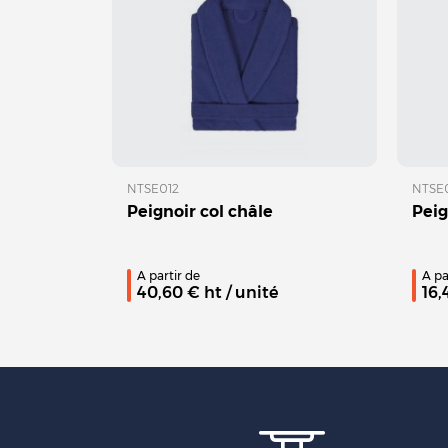
NTSE012
NTSE
Peignoir col châle
Peig
A partir de
A pa
40,60
€ ht
/ unité
16,