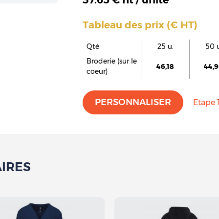
Tableau des prix (€ HT)
Qté
25 u.
50 u
Broderie (sur le
46,18
44,
coeur)
PERSONNALISER
Etape 1
IRES