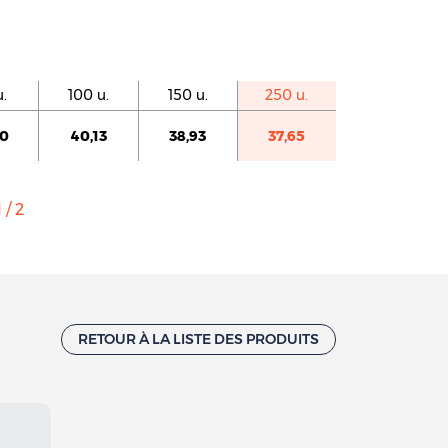
.
100 u.
150 u.
250 u.
90
40,13
38,93
37,65
 / 2
RETOUR À LA LISTE DES PRODUITS