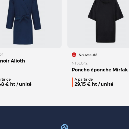
041
Nouveauté
noir Alioth
NTSE042
Poncho éponche Mirfak
rtir de
A partir de
48
€ ht
/ unité
29,15
€ ht
/ unité