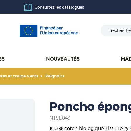
Consultez les catalogues
ES
NOUVEAUTÉS
MAD
estes et coupe-vents
Peignoirs
Poncho épong
NTSE043
100 % coton biologique. Tissu Terr