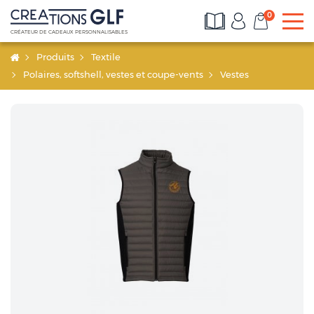
0
To
CRÉATEUR DE CADEAUX PERSONNALISABLES
Produits
Textile
Polaires, softshell, vestes et coupe-vents
Vestes