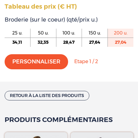
Tableau des prix (€ HT)
Broderie (sur le coeur) (qté/prix u.)
25 u.
50 u.
100 u.
150 u.
200 u.
34,11
32,35
28,47
27,64
27,04
PERSONNALISER
Etape 1 / 2
RETOUR À LA LISTE DES PRODUITS
PRODUITS COMPLÉMENTAIRES